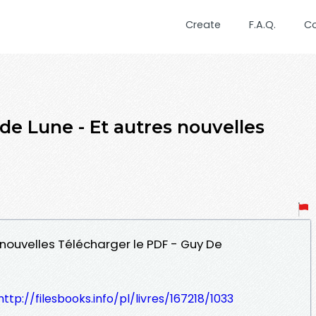
Create
F.A.Q.
C
de Lune - Et autres nouvelles
s nouvelles Télécharger le PDF - Guy De
http://filesbooks.info/pl/livres/167218/1033