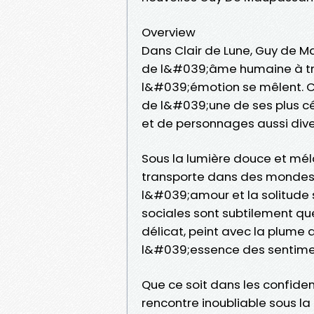
Overview
Dans Clair de Lune, Guy de M
de l&#039;âme humaine à tra
l&#039;émotion se mêlent. Ce 
de l&#039;une de ses plus cél
et de personnages aussi dive
Sous la lumière douce et mél
transporte dans des mondes où
l&#039;amour et la solitude 
sociales sont subtilement qu
délicat, peint avec la plume 
l&#039;essence des sentimen
Que ce soit dans les confid
rencontre inoubliable sous la 