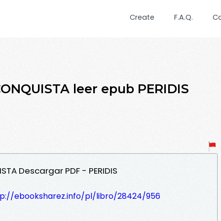
Create
F.A.Q.
C
ONQUISTA leer epub PERIDIS
ISTA Descargar PDF - PERIDIS
p://ebooksharez.info/pl/libro/28424/956