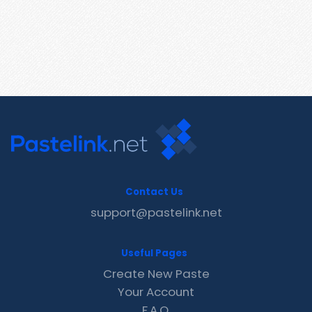
Contact Us
support@pastelink.net
Useful Pages
Create New Paste
Your Account
F.A.Q.