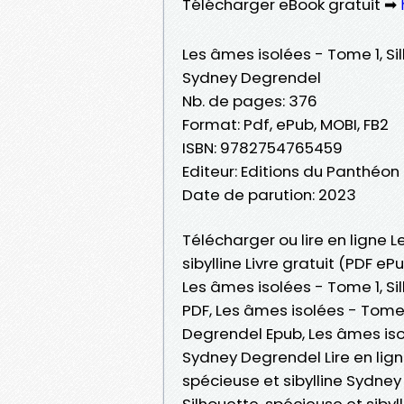
Télécharger eBook gratuit ➡
Les âmes isolées - Tome 1, Sil
Sydney Degrendel
Nb. de pages: 376
Format: Pdf, ePub, MOBI, FB2
ISBN: 9782754765459
Editeur: Editions du Panthéon
Date de parution: 2023
Télécharger ou lire en ligne 
sibylline Livre gratuit (PDF 
Les âmes isolées - Tome 1, Si
PDF, Les âmes isolées - Tome 1
Degrendel Epub, Les âmes isol
Sydney Degrendel Lire en ligne
spécieuse et sibylline Sydne
Silhouette, spécieuse et siby