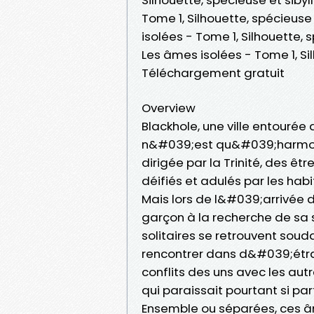
Tome 1, Silhouette, spécieuse
isolées - Tome 1, Silhouette,
Les âmes isolées - Tome 1, Si
Téléchargement gratuit
Overview
Blackhole, une ville entourée
n&#039;est qu&#039;harmonie
dirigée par la Trinité, des ê
déifiés et adulés par les habit
Mais lors de l&#039;arrivée de
garçon à la recherche de sa 
solitaires se retrouvent soud
rencontrer dans d&#039;étran
conflits des uns avec les aut
qui paraissait pourtant si parfa
Ensemble ou séparées, ces âm