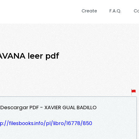
Create
F.A.Q.
C
VANA leer pdf
 Descargar PDF - XAVIER GUAL BADILLO
p://filesbooks.info/pl/libro/16778/850