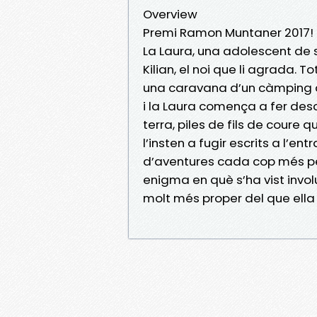
Overview
Premi Ramon Muntaner 2017! Q
La Laura, una adolescent de
Kilian, el noi que li agrada. T
una caravana d’un càmping a
i la Laura comença a fer de
terra, piles de fils de coure
l’insten a fugir escrits a l’en
d’aventures cada cop més per
enigma en què s’ha vist involu
molt més proper del que ella