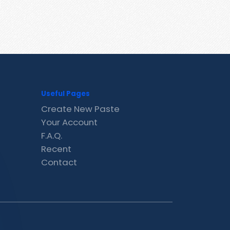
Useful Pages
Create New Paste
Your Account
F.A.Q.
Recent
Contact