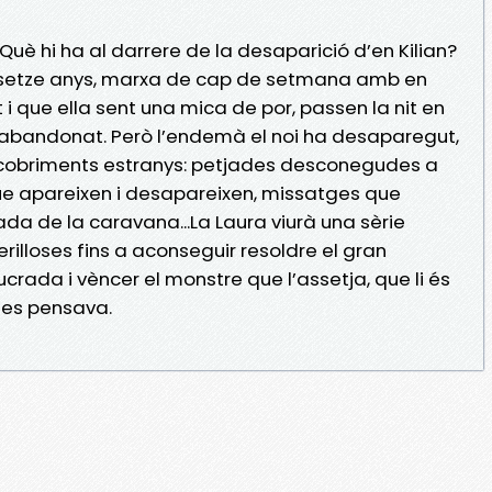
uè hi ha al darrere de la desaparició d’en Kilian?
 setze anys, marxa de cap de setmana amb en
ot i que ella sent una mica de por, passen la nit en
bandonat. Però l’endemà el noi ha desaparegut,
scobriments estranys: petjades desconegudes a
 que apareixen i desapareixen, missatges que
trada de la caravana...La Laura viurà una sèrie
illoses fins a aconseguir resoldre el gran
crada i vèncer el monstre que l’assetja, que li és
 es pensava.