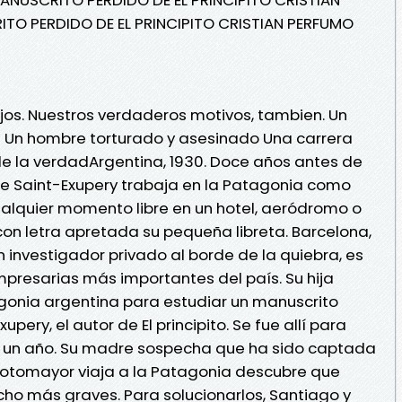
ITO PERDIDO DE EL PRINCIPITO CRISTIAN PERFUMO
s ojos. Nuestros verdaderos motivos, tambien. Un
s Un hombre torturado y asesinado Una carrera
 la verdadArgentina, 1930. Doce años antes de
ne de Saint-Exupery trabaja en la Patagonia como
ualquier momento libre en un hotel, aeródromo o
r con letra apretada su pequeña libreta. Barcelona,
 investigador privado al borde de la quiebra, es
presarias más importantes del país. Su hija
gonia argentina para estudiar un manuscrito
pery, el autor de El principito. Se fue allí para
e un año. Su madre sospecha que ha sido captada
Sotomayor viaja a la Patagonia descubre que
ho más graves. Para solucionarlos, Santiago y