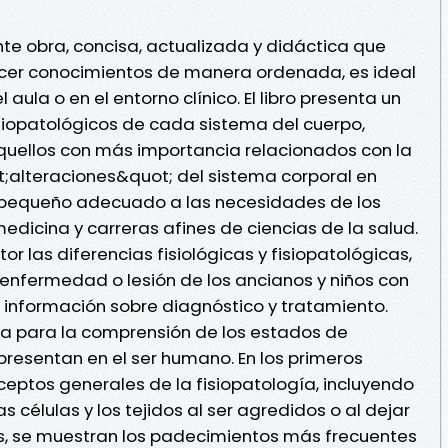
nte obra, concisa, actualizada y didáctica que
frecer conocimientos de manera ordenada, es ideal
 aula o en el entorno clínico. El libro presenta un
siopatológicos de cada sistema del cuerpo,
uellos con más importancia relacionados con la
ot;alteraciones&quot; del sistema corporal en
co, pequeño adecuado a las necesidades de los
edicina y carreras afines de ciencias de la salud.
or las diferencias fisiológicas y fisiopatológicas,
enfermedad o lesión de los ancianos y niños con
e información sobre diagnóstico y tratamiento.
ia para la comprensión de los estados de
resentan en el ser humano. En los primeros
ceptos generales de la fisiopatología, incluyendo
 células y los tejidos al ser agredidos o al dejar
tes, se muestran los padecimientos más frecuentes