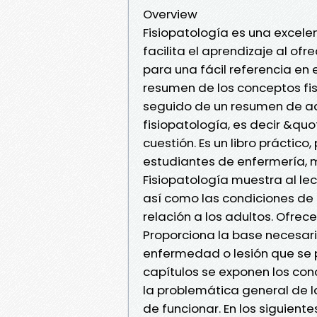
Overview
Fisiopatología es una excele
facilita el aprendizaje al o
para una fácil referencia en el
resumen de los conceptos fi
seguido de un resumen de aq
fisiopatología, es decir &qu
cuestión. Es un libro prácti
estudiantes de enfermería, m
Fisiopatología muestra al lect
así como las condiciones de 
relación a los adultos. Ofrec
Proporciona la base necesar
enfermedad o lesión que se p
capítulos se exponen los con
la problemática general de las
de funcionar. En los siguien