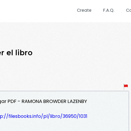
Create
F.A.Q.
C
 el libro
rgar PDF - RAMONA BROWDER LAZENBY
p://filesbooks.info/pl/libro/36950/1031