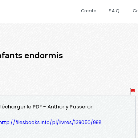
Create
F.A.Q.
C
fants endormis
élécharger le PDF - Anthony Passeron
http://filesbooks.info/pl/livres/139050/998