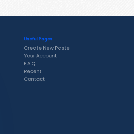
Useful Pages
Create New Paste
Your Account
F.A.Q.
Recent
Contact