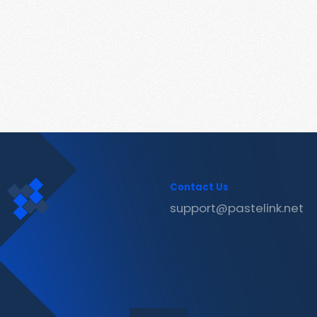
Contact Us
support@pastelink.net