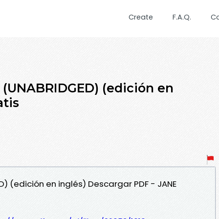
Create
F.A.Q.
C
 (UNABRIDGED) (edición en
atis
) (edición en inglés) Descargar PDF - JANE