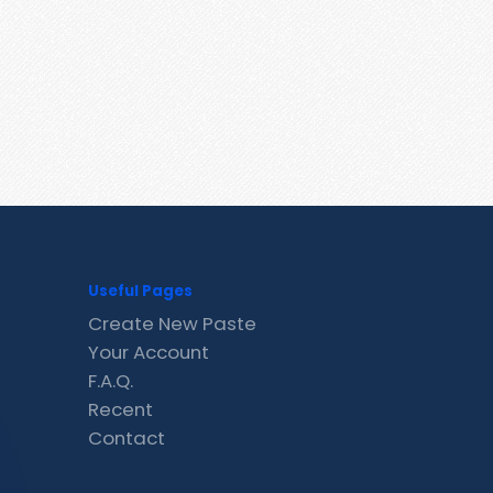
Useful Pages
Create New Paste
Your Account
F.A.Q.
Recent
Contact