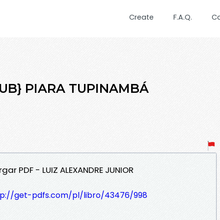
Create
F.A.Q.
C
EPUB} PIARA TUPINAMBÁ
gar PDF - LUIZ ALEXANDRE JUNIOR
tp://get-pdfs.com/pl/libro/43476/998