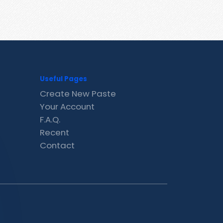
Useful Pages
Create New Paste
Your Account
F.A.Q.
Recent
Contact