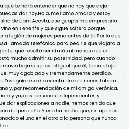
a que te hará entender que no hay que dejar
puedas dar hoy.Hola, me llamo Amara y estoy
, sino de Liam Acosta, ese guapísimo empresario
 vino en Tenerife y que sigue soltero porque
una legión de mujeres pendientes de él. Por lo que
iosa llamada telefónica para pedirle que viajara a
gente, que resultó ser ni más ni menos que un
e costó mucho admitir su paternidad, pero cuando
e movió bajo sus pies: al igual que él, tenía el ojo
 que, muy agobiado y tremendamente perdido,
jo. Enseguida se dio cuenta de que necesitaba a
ano y, por recomendación de mi amiga Verónica,
Liam y yo, dos personas independientes y
e dar explicaciones a nadie, hemos tenido que
ien del pequeño. Y eso ha hecho que, sin apenas
nocido el uno en el otro a la persona que nunca
rar.