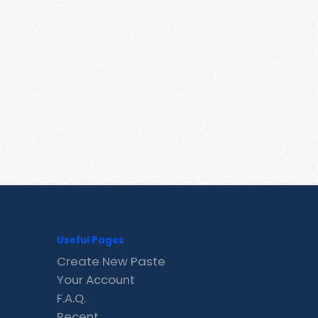
Useful Pages
Create New Paste
Your Account
F.A.Q.
Recent