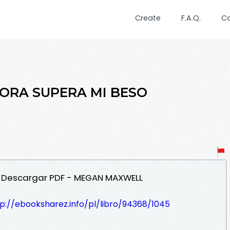
Create
F.A.Q.
C
HORA SUPERA MI BESO
O Descargar PDF - MEGAN MAXWELL
p://ebooksharez.info/pl/libro/94368/1045