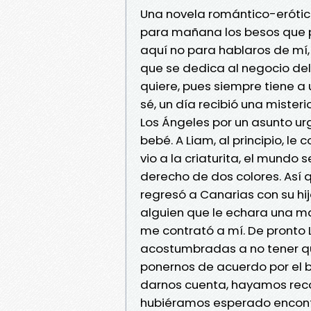
Una novela romántico-erótic
para mañana los besos que 
aquí no para hablaros de mí
que se dedica al negocio del
quiere, pues siempre tiene a 
sé, un día recibió una mister
Los Ángeles por un asunto ur
bebé. A Liam, al principio, l
vio a la criaturita, el mundo s
derecho de dos colores. Así
regresó a Canarias con su hi
alguien que le echara una m
me contrató a mí. De pronto 
acostumbradas a no tener qu
ponernos de acuerdo por el b
darnos cuenta, hayamos reco
hubiéramos esperado encont