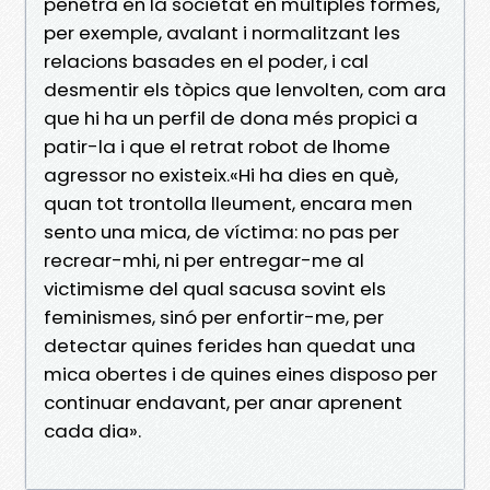
penetra en la societat en múltiples formes,
per exemple, avalant i normalitzant les
relacions basades en el poder, i cal
desmentir els tòpics que lenvolten, com ara
que hi ha un perfil de dona més propici a
patir-la i que el retrat robot de lhome
agressor no existeix.«Hi ha dies en què,
quan tot trontolla lleument, encara men
sento una mica, de víctima: no pas per
recrear-mhi, ni per entregar-me al
victimisme del qual sacusa sovint els
feminismes, sinó per enfortir-me, per
detectar quines ferides han quedat una
mica obertes i de quines eines disposo per
continuar endavant, per anar aprenent
cada dia».