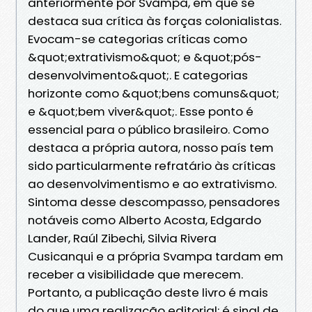
anteriormente por Svampa, em que se
destaca sua crítica às forças colonialistas.
Evocam-se categorias críticas como
&quot;extrativismo&quot; e &quot;pós-
desenvolvimento&quot;. E categorias
horizonte como &quot;bens comuns&quot;
e &quot;bem viver&quot;. Esse ponto é
essencial para o público brasileiro. Como
destaca a própria autora, nosso país tem
sido particularmente refratário às críticas
ao desenvolvimentismo e ao extrativismo.
Sintoma desse descompasso, pensadores
notáveis como Alberto Acosta, Edgardo
Lander, Raúl Zibechi, Silvia Rivera
Cusicanqui e a própria Svampa tardam em
receber a visibilidade que merecem.
Portanto, a publicação deste livro é mais
do que uma realização editorial: é sinal de