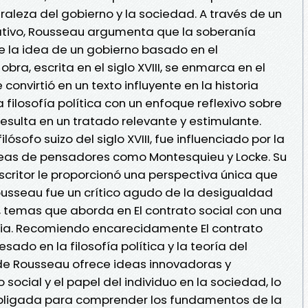
aleza del gobierno y la sociedad. A través de un
ocativo, Rousseau argumenta que la soberanía
de la idea de un gobierno basado en el
bra, escrita en el siglo XVIII, se enmarca en el
 convirtió en un texto influyente en la historia
 filosofía política con un enfoque reflexivo sobre
esulta en un tratado relevante y estimulante.
sofo suizo del siglo XVIII, fue influenciado por la
ideas de pensadores como Montesquieu y Locke. Su
critor le proporcionó una perspectiva única que
Rousseau fue un crítico agudo de la desigualdad
ca, temas que aborda en El contrato social con una
aria. Recomiendo encarecidamente El contrato
esado en la filosofía política y la teoría del
 de Rousseau ofrece ideas innovadoras y
social y el papel del individuo en la sociedad, lo
 obligada para comprender los fundamentos de la