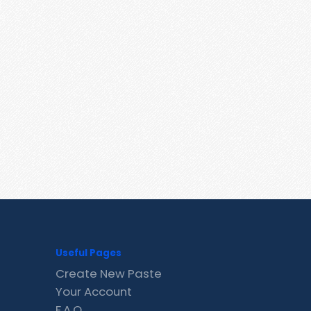
Useful Pages
Create New Paste
Your Account
F.A.Q.