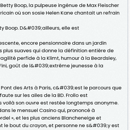
é Betty Boop, la pulpeuse ingénue de Max Fleischer
icain où son sosie Helen Kane chantait un refrain
y Boop. D&#039;ailleurs, elle est
escente, encore pensionnaire dans un jardin
 plus suaves qui donne la définition entière de
ragilité perfide à la Klimt, humour à la Beardsley,
Fini, goût de l&#039;extrême jeunesse à la
 Pont des Arts à Paris, c&#039;est le parcours que
aute sur les ailes de la BD. Frollo est
s voilà son ouvre est restée longtemps anonyme.
- dans le mensuel Casino qui, prononcé à
ordel », et les plus anciens Blancheneige et
nt le bout du crayon, et personne ne s&#039;y est