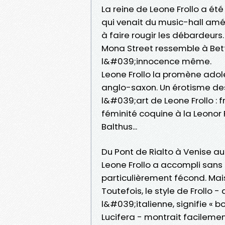
La reine de Leone Frollo a ét
qui venait du music-hall amér
à faire rougir les débardeurs.
Mona Street ressemble à Bett
l&#039;innocence même.
Leone Frollo la promène adol
anglo-saxon. Un érotisme des
l&#039;art de Leone Frollo : f
féminité coquine à la Leonor 
Balthus...
Du Pont de Rialto à Venise au
Leone Frollo a accompli sans f
particulièrement fécond. Mai
Toutefois, le style de Frollo 
l&#039;italienne, signifie « b
Lucifera - montrait facileme