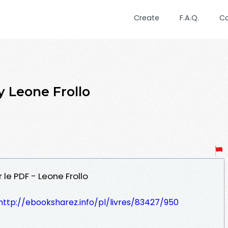
Create
F.A.Q.
C
y Leone Frollo
 le PDF - Leone Frollo
http://ebooksharez.info/pl/livres/83427/950