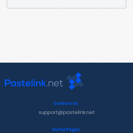
Contact Us
support@pastelink.net
Useful Pages