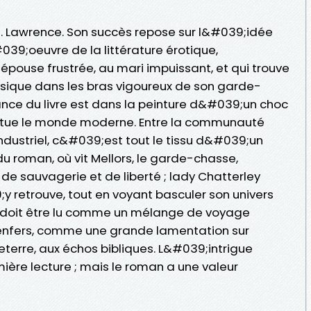
H. Lawrence. Son succès repose sur l&#039;idée
9;oeuvre de la littérature érotique,
pouse frustrée, au mari impuissant, et qui trouve
ique dans les bras vigoureux de son garde-
nce du livre est dans la peinture d&#039;un choc
stitue le monde moderne. Entre la communauté
ndustriel, c&#039;est tout le tissu d&#039;un
du roman, où vit Mellors, le garde-chasse,
de sauvagerie et de liberté ; lady Chatterley
y retrouve, tout en voyant basculer son univers
 doit être lu comme un mélange de voyage
 enfers, comme une grande lamentation sur
erre, aux échos bibliques. L&#039;intrigue
ère lecture ; mais le roman a une valeur