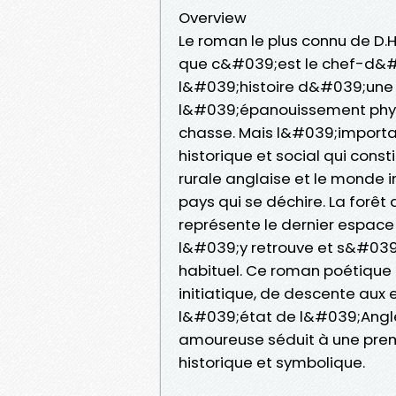
Overview
Le roman le plus connu de D.
que c&#039;est le chef-d&#03
l&#039;histoire d&#039;une é
l&#039;épanouissement phys
chasse. Mais l&#039;importa
historique et social qui con
rurale anglaise et le monde i
pays qui se déchire. La forêt 
représente le dernier espace 
l&#039;y retrouve et s&#039;
habituel. Ce roman poétique
initiatique, de descente aux
l&#039;état de l&#039;Anglet
amoureuse séduit à une premi
historique et symbolique.