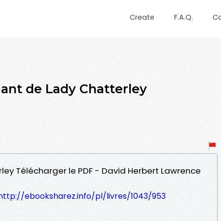
Create
F.A.Q.
C
ant de Lady Chatterley
rley Télécharger le PDF - David Herbert Lawrence
http://ebooksharez.info/pl/livres/1043/953