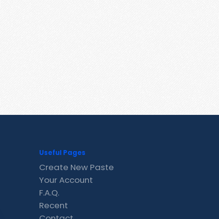
Useful Pages
Create New Paste
Your Account
F.A.Q.
Recent
Contact