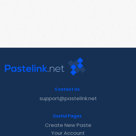
Contact Us
support@pastelink.net
Useful Pages
Create New Paste
Your Account