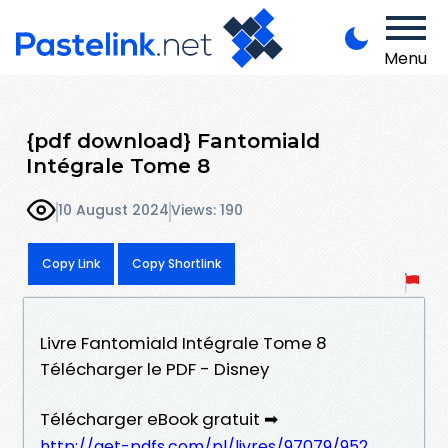
Menu
{pdf download} Fantomiald
Intégrale Tome 8
10 August 2024
Views: 190
Copy Link
Copy Shortlink
Livre Fantomiald Intégrale Tome 8
Télécharger le PDF - Disney
Télécharger eBook gratuit ➡
http://get-pdfs.com/pl/livres/97079/952