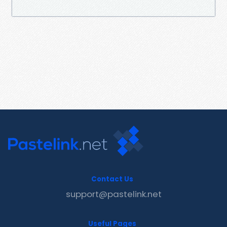
Contact Us
support@pastelink.net
Useful Pages