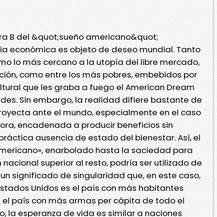
a B del &quot;sueño americano&quot;
ia económica es objeto de deseo mundial. Tanto
como lo más cercano a la utopía del libre mercado,
ación, como entre los más pobres, embebidos por
ltural que les graba a fuego el American Dream
ades. Sin embargo, la realidad difiere bastante de
oyecta ante el mundo, especialmente en el caso
ora, encadenada a producir beneficios sin
ráctica ausencia de estado del bienestar. Así, el
mericano», enarbolado hasta la saciedad para
nacional superior al resto, podría ser utilizado de
 un significado de singularidad que, en este caso,
 Estados Unidos es el país con más habitantes
 el país con más armas per cápita de todo el
o, la esperanza de vida es similar a naciones