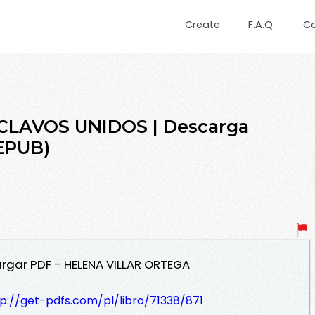
Create
F.A.Q.
C
CLAVOS UNIDOS | Descarga
 EPUB)
rgar PDF - HELENA VILLAR ORTEGA
p://get-pdfs.com/pl/libro/71338/871