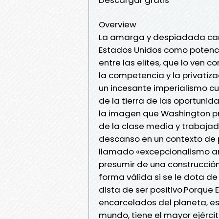
Overview
La amarga y despiadada car
Estados Unidos como potenc
entre las elites, que lo ven 
la competencia y la privatiz
un incesante imperialismo cu
de la tierra de las oportunid
la imagen que Washington pr
de la clase media y trabajad
descanso en un contexto de p
llamado «excepcionalismo a
presumir de una construcción 
forma válida si se le dota de
dista de ser positivo.Porque
encarcelados del planeta, es
mundo, tiene el mayor ejércit