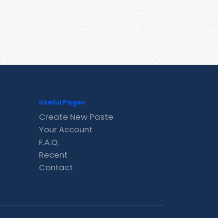
Useful Pages
Create New Paste
Your Account
F.A.Q.
Recent
Contact