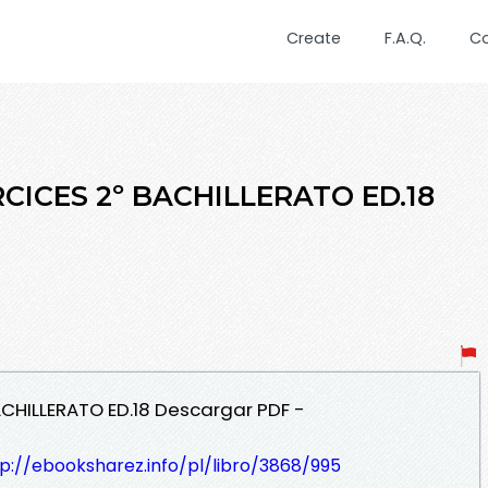
Create
F.A.Q.
C
RCICES 2º BACHILLERATO ED.18
BACHILLERATO ED.18 Descargar PDF -
p://ebooksharez.info/pl/libro/3868/995