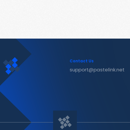
Contact Us
support@pastelink.net