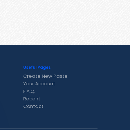
Useful Pages
Create New Paste
Your Account
F.A.Q.
Recent
Contact