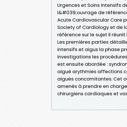
Urgences et Soins Intensifs d
l&#039;ouvrage de référence
Acute Cardiovascular Care 
Society of Cardiology et de l
référence sur le sujet il réun
Les premières parties détaill
intensifs et aigus la phase pr
investigations les procédures
est ensuite abordée : syndro
aiguë arythmies affections c
aiguës concomitantes. Cet ou
amenés à prendre en charge 
chirurgiens cardiaques et va