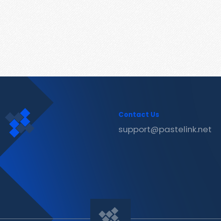
Contact Us
support@pastelink.net