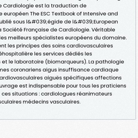
e Cardiologie est la traduction de
 européen The ESC Textbook of Intensive and
publié sous l&#039;égide de l&#039;European
a Société Française de Cardiologie. Véritable
it les meilleurs spécialistes européens du domaine.
ent les principes des soins cardiovasculaires
éhospitalière les services dédiés les
 et le laboratoire (biomarqueurs). La pathologie
mes coronariens aigus insuffisance cardiaque
ardiovasculaires aiguës spécifiques affections
vrage est indispensable pour tous les praticiens
ces situations : cardiologues réanimateurs
sculaires médecins vasculaires.