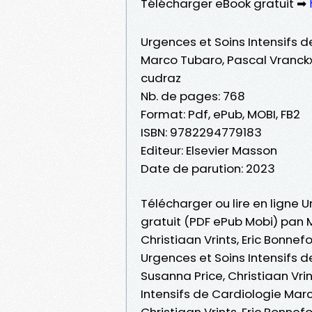
Télécharger eBook gratuit ➡
Urgences et Soins Intensifs d
Marco Tubaro, Pascal Vranckx,
cudraz
Nb. de pages: 768
Format: Pdf, ePub, MOBI, FB2
ISBN: 9782294779183
Editeur: Elsevier Masson
Date de parution: 2023
Télécharger ou lire en ligne U
gratuit (PDF ePub Mobi) pan 
Christiaan Vrints, Eric Bonnef
Urgences et Soins Intensifs 
Susanna Price, Christiaan Vri
Intensifs de Cardiologie Marc
Christiaan Vrints, Eric Bonne