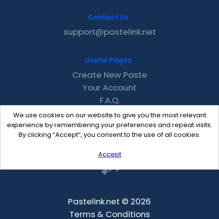
Contact Us
support@pastelink.net
Useful Pages
Create New Paste
Your Account
F.A.Q.
Recent
We use cookies on our website to give you the most relevant
Contact
experience by remembering your preferences and repeat visits.
By clicking “Accept”, you consent to the use of all cookies.
Accept
Pastelink.net © 2026
Terms & Conditions