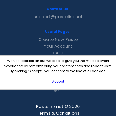
Contact Us
support@pastelink.net
Useful Pages
Create New Paste
Your Account
F.A.Q.
Recent
We use cookies on our website to give you the most relevant
Contact
experience by remembering your preferences and repeat visits.
By clicking “Accept”, you consent to the use of all cookies.
Accept
Pastelink.net © 2026
Terms & Conditions