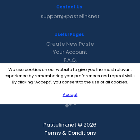
Contact Us
support@pastelink.net
Useful Pages
Create New Paste
Your Account
F.A.Q.
Recent
We use cookies on our website to give you the most relevant
Contact
experience by remembering your preferences and repeat visits.
By clicking “Accept”, you consent to the use of all cookies.
Accept
Pastelink.net © 2026
Terms & Conditions