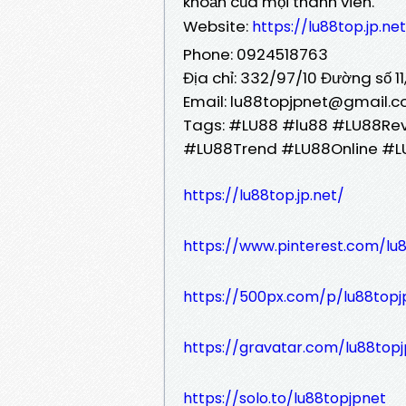
khoản của mọi thành viên.
Website:
https://lu88top.jp.ne
Phone: 0924518763
Địa chỉ: 332/97/10 Đường số 11
Email: lu88topjpnet@gmail.
Tags: #LU88 #lu88 #LU88Re
#LU88Trend #LU88Online #
https://lu88top.jp.net/
https://www.pinterest.com/lu
https://500px.com/p/lu88topj
https://gravatar.com/lu88top
https://solo.to/lu88topjpnet