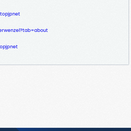
topjpnet
hierwenzel?tab=about
opjpnet