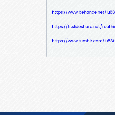
https://www.behance.net/lu88
https://fr.slideshare.net/rout
https://www.tumblr.com/lu88t