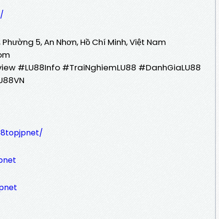
t/
, Phường 5, An Nhơn, Hồ Chí Minh, Việt Nam
com
view #LU88Info #TraiNghiemLU88 #DanhGiaLU88
LU88VN
88topjpnet/
pnet
jpnet