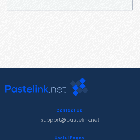
Contact Us
support@pastelink.net
Useful Pages