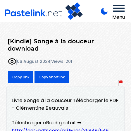
Menu
[Kindle] Songe à la douceur
download
06 August 2024
Views: 201
Copy Link
Copy Shortlink
Livre Songe à la douceur Télécharger le PDF
- Clémentine Beauvais
Télécharger eBook gratuit ➡
http://get-pdfs.com/pl/livres/35848/948