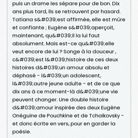
puis un drame les sépare pour de bon. Dix
ans plus tard, ils se retrouvent par hasard.
Tatiana s&#039;est affirmée, elle est mûre
et confiante ; Eugène s&#039;aperçoit,
maintenant, qu&#039;il la lui faut
absolument. Mais est-ce qu&#039;elle
veut encore de lui ? Songe à la douceur ,
c&#039;est l&#039;histoire de ces deux
histoires d&#039;un amour absolu et
déphasé - l&#039;un adolescent,
l&#039;autre jeune adulte - et de ce que
dix ans à ce moment-là d&#039;une vie
peuvent changer. Une double histoire
d&#039;amour inspirée des deux Eugène
Onéguine de Pouchkine et de Tchaikovsky -
et donc écrite en vers, pour en garder la
poésie.