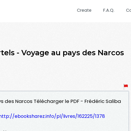
Create
F.A.Q.
C
tels - Voyage au pays des Narcos
s des Narcos Télécharger le PDF - Frédéric Saliba
http://ebooksharez.info/pl/livres/162225/1378