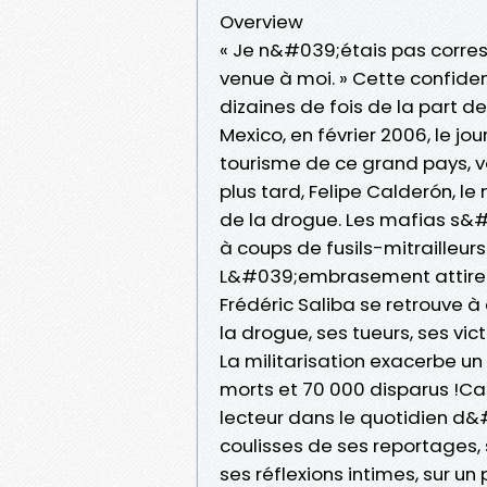
Overview
« Je n&#039;étais pas corres
venue à moi. » Cette confide
dizaines de fois de la part d
Mexico, en février 2006, le jo
tourisme de ce grand pays, v
plus tard, Felipe Calderón, l
de la drogue. Les mafias s&#0
à coups de fusils-mitrailleur
L&#039;embrasement attire 
Frédéric Saliba se retrouve à
la drogue, ses tueurs, ses vict
La militarisation exacerbe un
morts et 70 000 disparus !Ca
lecteur dans le quotidien d&
coulisses de ses reportages,
ses réflexions intimes, sur un