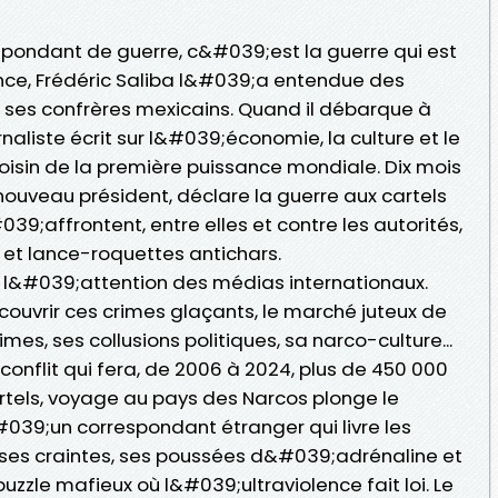
pondant de guerre, c&#039;est la guerre qui est
nce, Frédéric Saliba l&#039;a entendue des
e ses confrères mexicains. Quand il débarque à
urnaliste écrit sur l&#039;économie, la culture et le
oisin de la première puissance mondiale. Dix mois
e nouveau président, déclare la guerre aux cartels
39;affrontent, entre elles et contre les autorités,
s et lance-roquettes antichars.
l&#039;attention des médias internationaux.
 couvrir ces crimes glaçants, le marché juteux de
imes, ses collusions politiques, sa narco-culture...
 conflit qui fera, de 2006 à 2024, plus de 450 000
rtels, voyage au pays des Narcos plonge le
#039;un correspondant étranger qui livre les
 ses craintes, ses poussées d&#039;adrénaline et
 puzzle mafieux où l&#039;ultraviolence fait loi. Le