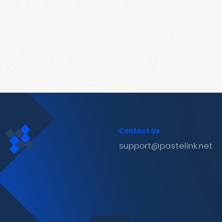
Contact Us
support@pastelink.net