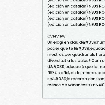
(edición en catalán) NEUS R
(edición en catalán) NEUS RO
(edición en catalán) NEUS R
(edición en catalán) NEUS RO
Overview
Un elogi en clau d&#039;humo
poder que te l&#039;educaci
mestres per quadrar els hora
diversitat a les aules? Com 
d&#039;educació que la mest
fill? Un ofici, el de mestre, q
se&#039;ls recorda constan
mesos de vacances. O n&#03