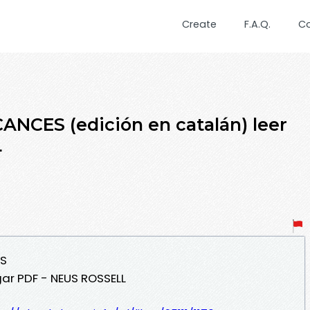
Create
F.A.Q.
C
NCES (edición en catalán) leer
L
ES
ar PDF - NEUS ROSSELL