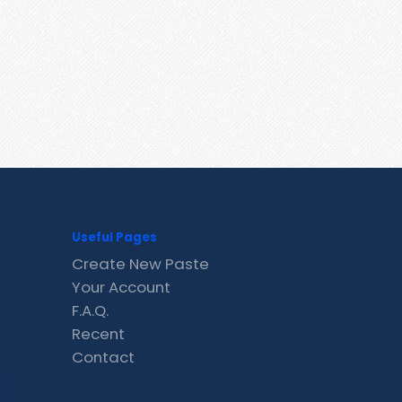
Useful Pages
Create New Paste
Your Account
F.A.Q.
Recent
Contact