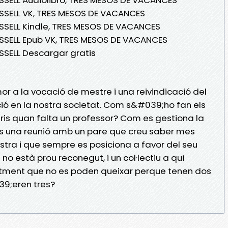
OSSELL VK, TRES MESOS DE VACANCES
SSELL Kindle, TRES MESOS DE VACANCES
OSSELL Epub VK, TRES MESOS DE VACANCES
SSELL Descargar gratis
r a la vocació de mestre i una reivindicació del
ó en la nostra societat. Com s&#039;ho fan els
ris quan falta un professor? Com es gestiona la
es una reunió amb un pare que creu saber mes
ra i que sempre es posiciona a favor del seu
ue no està prou reconegut, i un col·lectiu a qui
tment que no es poden queixar perque tenen dos
9;eren tres?