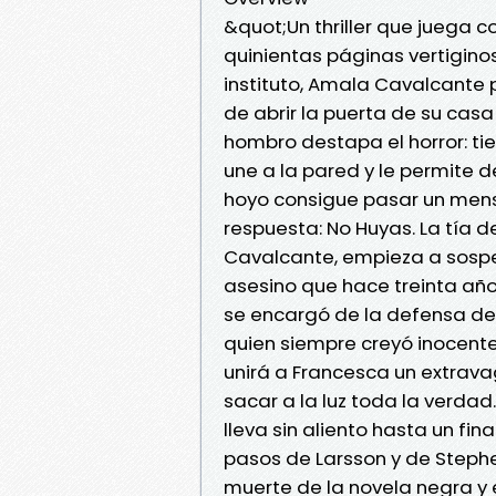
&quot;Un thriller que juega co
quinientas páginas vertiginos
instituto, Amala Cavalcante 
de abrir la puerta de su casa
hombro destapa el horror: tie
une a la pared y le permite d
hoyo consigue pasar un mensa
respuesta: No Huyas. La tía
Cavalcante, empieza a sospe
asesino que hace treinta año
se encargó de la defensa de
quien siempre creyó inocente
unirá a Francesca un extravaga
sacar a la luz toda la verdad.
lleva sin aliento hasta un fin
pasos de Larsson y de Stephe
muerte de la novela negra y 