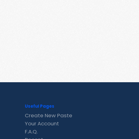
Useful Pages
Create New Paste
Your Account
F.A.Q.