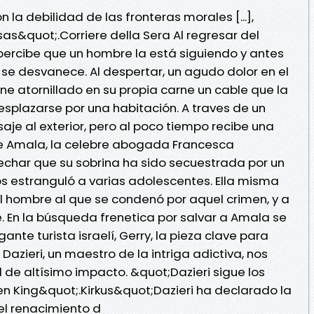
n la debilidad de las fronteras morales [...],
as&quot;.Corriere della Sera Al regresar del
percibe que un hombre la está siguiendo y antes
 se desvanece. Al despertar, un agudo dolor en el
ne atornillado en su propia carne un cable que la
esplazarse por una habitación. A traves de un
je al exterior, pero al poco tiempo recibe una
 de Amala, la celebre abogada Francesca
char que su sobrina ha sido secuestrada por un
s estranguló a varias adolescentes. Ella misma
l hombre al que se condenó por aquel crimen, y a
. En la búsqueda frenetica por salvar a Amala se
nte turista israelí, Gerry, la pieza clave para
 Dazieri, un maestro de la intriga adictiva, nos
al de altísimo impacto. &quot;Dazieri sigue los
n King&quot;.Kirkus&quot;Dazieri ha declarado la
el renacimiento d