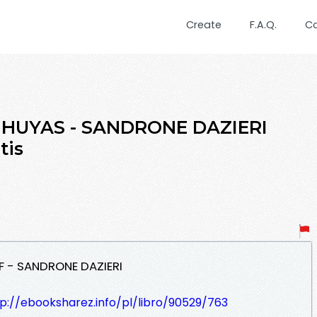
Create
F.A.Q.
C
O HUYAS - SANDRONE DAZIERI
tis
F - SANDRONE DAZIERI
p://ebooksharez.info/pl/libro/90529/763