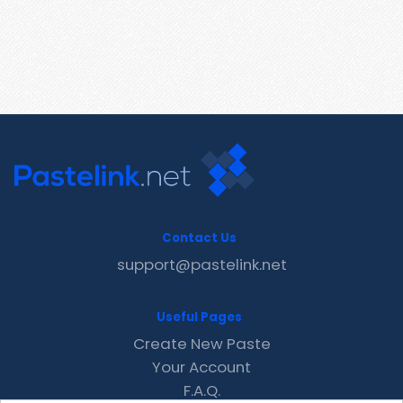
Contact Us
support@pastelink.net
Useful Pages
Create New Paste
Your Account
F.A.Q.