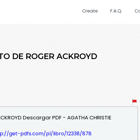
Create
F.A.Q.
C
NATO DE ROGER ACKROYD
 ACKROYD Descargar PDF - AGATHA CHRISTIE
tp://get-pdfs.com/pl/libro/12338/878