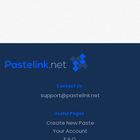
Contact Us
support@pastelink.net
Useful Pages
Create New Paste
Your Account
F.A.Q.