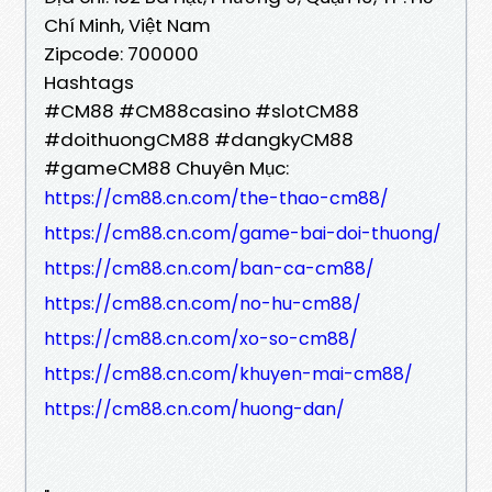
Chí Minh, Việt Nam
Zipcode: 700000
Hashtags
#CM88 #CM88casino #slotCM88
#doithuongCM88 #dangkyCM88
#gameCM88 Chuyên Mục:
https://cm88.cn.com/the-thao-cm88/
https://cm88.cn.com/game-bai-doi-thuong/
https://cm88.cn.com/ban-ca-cm88/
https://cm88.cn.com/no-hu-cm88/
https://cm88.cn.com/xo-so-cm88/
https://cm88.cn.com/khuyen-mai-cm88/
https://cm88.cn.com/huong-dan/