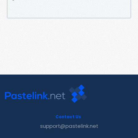
"
Contact Us
support@pastelink.net