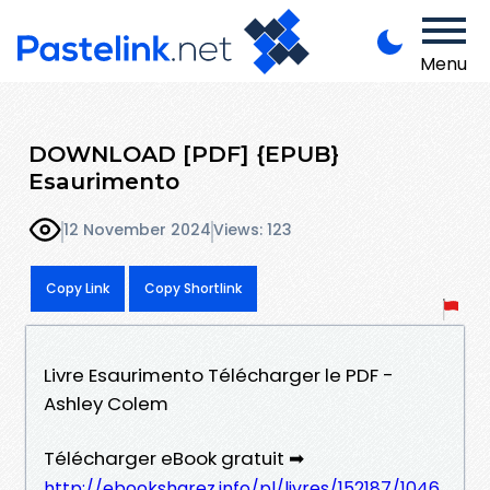
Menu
DOWNLOAD [PDF] {EPUB}
Esaurimento
12 November 2024
Views: 123
Copy Link
Copy Shortlink
Livre Esaurimento Télécharger le PDF -
Ashley Colem
Télécharger eBook gratuit ➡
http://ebooksharez.info/pl/livres/152187/1046