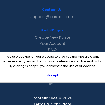
Contact Us
support@pastelink.net
Useful Pages
Create New Paste
Your Account
F.A.Q.
Recent
We use cookies on our website to give you the most relevant
Contact
experience by remembering your preferences and repeat visits.
By clicking “Accept”, you consent to the use of all cookies.
Accept
Pastelink.net © 2026
Terms & Conditions