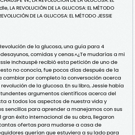
dle, LA REVOLUCIÓN DE LA GLUCOSA: EL MÉTODO
 REVOLUCIÓN DE LA GLUCOSA: EL MÉTODO JESSIE
Revolución de la glucosa, una guía para 4
 desayunos, comidas y cenas.«¿Te mudarías a mi
ssie Inchauspé recibió esta petición de uno de
puesto no conocía, fue pocos días después de la
a a cambiar por completo la conversación acerca
a revolución de la glucosa. En su libro, Jessie había
tundentes argumentos científicos acerca del
ta a todos los aspectos de nuestra vida y
os sencillos para aprender a manejarnos con sus
l gran éxito internacional de su obra, llegaron
tantas ofertas para mudarse a casa de
guidores querían que estuviera a su lado para