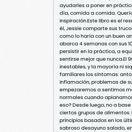
ayudarles a poner en práctica
día, comida a comida. Querían
inspiración.Este libro es el r
él, Jessie comparte sus trucos
como lo haría con un buen am
abarca 4 semanas con sus 100
persistir en la práctica, a eq
sentirse mejor que nunca.El 9
inestables, y la mayoría ni s
familiares los síntomas: anto
inflamación, problemas de 
empezaremos a sentimos mej
normales cuando aplanamos l
eso? Desde luego, no a base d
ciertos grupos de alimentos. 
principios basados en los últ
sabroso desayuno salado, e