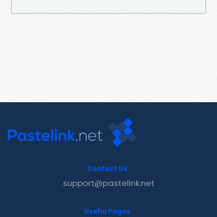
Contact Us
support@pastelink.net
Useful Pages