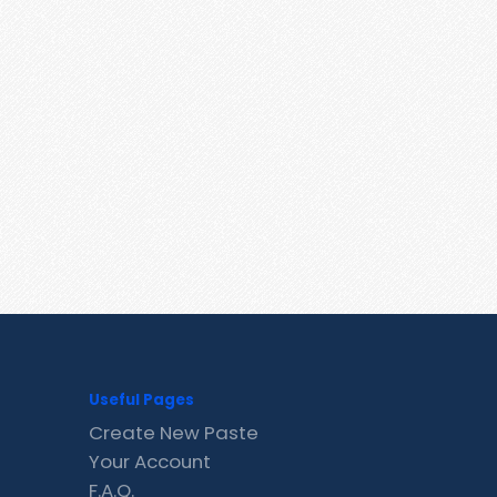
Useful Pages
Create New Paste
Your Account
F.A.Q.