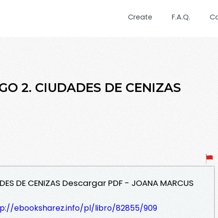
Create
F.A.Q.
C
EGO 2. CIUDADES DE CENIZAS
DADES DE CENIZAS Descargar PDF - JOANA MARCUS
p://ebooksharez.info/pl/libro/82855/909