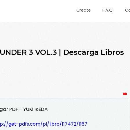
Create
F.A.Q.
C
UNDER 3 VOL.3 | Descarga Libros
gar PDF - YUKI IKEDA
p://get-pdfs.com/pl/libro/117472/1167