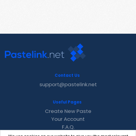
Contact Us
support@pastelink.net
Useful Pages
Create New Paste
Your Account
F.A.Q.
Recent