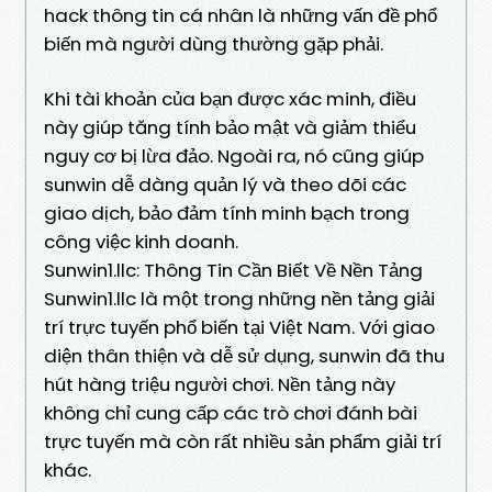
hack thông tin cá nhân là những vấn đề phổ
biến mà người dùng thường gặp phải.
Khi tài khoản của bạn được xác minh, điều
này giúp tăng tính bảo mật và giảm thiểu
nguy cơ bị lừa đảo. Ngoài ra, nó cũng giúp
sunwin dễ dàng quản lý và theo dõi các
giao dịch, bảo đảm tính minh bạch trong
công việc kinh doanh.
Sunwin1.llc: Thông Tin Cần Biết Về Nền Tảng
Sunwin1.llc là một trong những nền tảng giải
trí trực tuyến phổ biến tại Việt Nam. Với giao
diện thân thiện và dễ sử dụng, sunwin đã thu
hút hàng triệu người chơi. Nền tảng này
không chỉ cung cấp các trò chơi đánh bài
trực tuyến mà còn rất nhiều sản phẩm giải trí
khác.