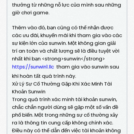
thưởng từ những nỗ lực của mình sau những
giờ chơi game.
Thêm vào đó, bạn cũng có thể nhận được
các ưu đãi, khuyến mãi khi tham gia vào các
sự kiện lớn của sunwin. Một không gian giải
trí an toàn và chất lượng sẽ là điều tuyệt vời
nhất khi bạn <strong>sunwin</strong>
tham gia vào sunwin sau
https://sunwin1.llc
khi hoàn tất quá trình này.
Xử Lý Sự Cố Thường Gặp Khi Xác Minh Tài
Khoản Sunwin
Trong quá trình xác minh tài khoản sunwin,
chắc chắn người dùng sẽ gặp một số vấn đề
phổ biến. Một trong những sự cố thường xảy
ra là thông tin cung cấp không chính xác.
Điều này có thể dẫn đến việc tài khoản không