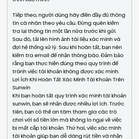
Tiếp theo, người dùng hãy điền đầy đủ thông
tin cá nhân theo yêu cầu. Đừng quên kiểm
tra lại thông tin một lần nữa trước khi gửi.
Sau đó, tải lên hình ảnh tài liệu xác minh và
đợi hệ thống xử lý. Sau khi hoàn tất, bạn nên
kiểm tra email để nhận thông báo. Đảm bảo
rằng bạn thực hiện đúng theo quy trình để
tránh việc tài khoản không được xác minh.
Lợi Ích Khi Hoàn Tất Xác Minh Tài Khoản Trên
Sunwin
Khi bạn hoàn tất quy trình xác minh tài khoản
sunwin, bạn sẽ nhận được nhiều lợi ích. Trước
tiên, bạn có thể an tâm tham gia các trò
chơi với số tiền lớn mà không lo ngại về việc
bị mất cắp tài khoản. Thứ hai, việc xác minh
tài khoản giúp bạn dễ dàng rút tiền và nhận