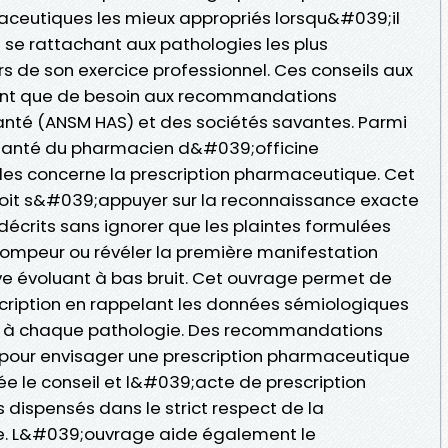
aceutiques les mieux appropriés lorsqu&#039;il
 se rattachant aux pathologies les plus
 de son exercice professionnel. Ces conseils aux
tant que de besoin aux recommandations
santé (ANSM HAS) et des sociétés savantes. Parmi
e santé du pharmacien d&#039;officine
es concerne la prescription pharmaceutique. Cet
doit s&#039;appuyer sur la reconnaissance exacte
crits sans ignorer que les plaintes formulées
rompeur ou révéler la première manifestation
 évoluant à bas bruit. Cet ouvrage permet de
escription en rappelant les données sémiologiques
ée à chaque pathologie. Des recommandations
 pour envisager une prescription pharmaceutique
ée le conseil et l&#039;acte de prescription
 dispensés dans le strict respect de la
. L&#039;ouvrage aide également le