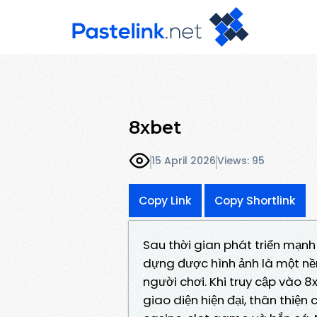
8xbet
15 April 2026
Views: 95
Copy Link
Copy Shortlink
Sau thời gian phát triển mạnh 
dựng được hình ảnh là một nề
người chơi. Khi truy cập vào 
giao diện hiện đại, thân thiện