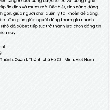
Nền tảng 8x bet cũng được tối ưu với công nghệ
 cập ổn định và mượt mà. Đặc biệt, tính năng đăng
h gọn, giúp người chơi quản lý tài khoản dễ dàng,
8xbet đơn giản giúp người dùng tham gia nhanh
 Nhờ đó, x8bet tiếp tục trở thành lựa chọn đáng tin
iện nay.
onl
9
n Thành, Quận 1, Thành phố Hồ Chí Minh, Việt Nam