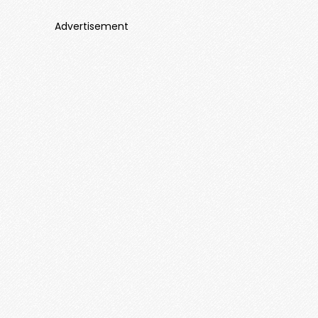
Advertisement