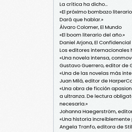
La crítica ha dicho...
«El próximo bombazo literari
Dará que hablar.»
Álvaro Colomer, El Mundo
«El boom literario del año.»
Daniel Arjona, El Confidencial
Los editores internacionales h
«Una novela intensa, conmove
Gustavo Guerrero, editor de 
«Una de las novelas más int
Juan Milá, editor de HarperCo
«Una obra de ficción apasion
a ultranza. De lectura oblig
necesaria.»
Johanna Haegerström, editor
«Una historia increíblemente
Angela Tranfo, editora de Stil