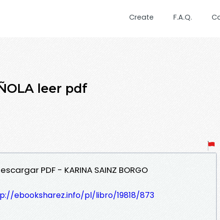
Create
F.A.Q.
C
ÑOLA leer pdf
 Descargar PDF - KARINA SAINZ BORGO
p://ebooksharez.info/pl/libro/19818/873