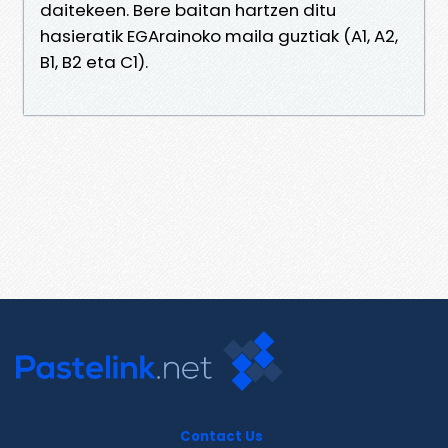
daitekeen. Bere baitan hartzen ditu
hasieratik EGArainoko maila guztiak (A1, A2,
B1, B2 eta C1).
Contact Us