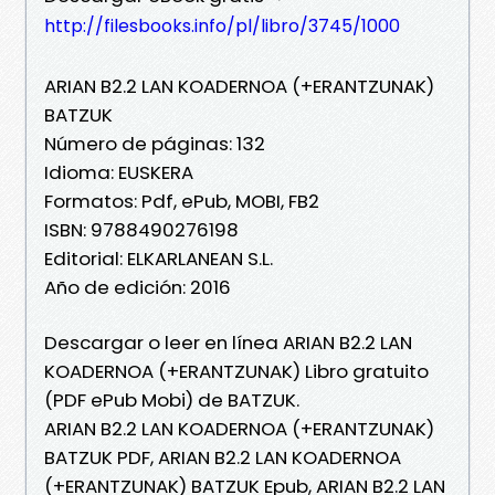
http://filesbooks.info/pl/libro/3745/1000
ARIAN B2.2 LAN KOADERNOA (+ERANTZUNAK)
BATZUK
Número de páginas: 132
Idioma: EUSKERA
Formatos: Pdf, ePub, MOBI, FB2
ISBN: 9788490276198
Editorial: ELKARLANEAN S.L.
Año de edición: 2016
Descargar o leer en línea ARIAN B2.2 LAN
KOADERNOA (+ERANTZUNAK) Libro gratuito
(PDF ePub Mobi) de BATZUK.
ARIAN B2.2 LAN KOADERNOA (+ERANTZUNAK)
BATZUK PDF, ARIAN B2.2 LAN KOADERNOA
(+ERANTZUNAK) BATZUK Epub, ARIAN B2.2 LAN