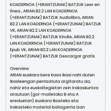
KOADERNOA (+ERANTZUNAK) BATZUK Leer en
línea , ARIAN B2.2 LAN KOADERNOA
(+ERANTZUNAK) BATZUK Audiolibro, ARIAN
B2.2 LAN KOADERNOA (+ERANTZUNAK) BATZUK
VK, ARIAN B2.2 LAN KOADERNOA
(+ERANTZUNAK) BATZUK Kindle, ARIAN B2.2
LAN KOADERNOA (+ERANTZUNAK) BATZUK
Epub VK, ARIAN B2.2 LAN KOADERNOA
(+ERANTZUNAK) BATZUK Descargar gratis
Overview
ARIAN euskara bere kasa ikasi nahi duten
ikasleengan pentsatuta argitaratu da,
nahiz eta euskaltegietan zein irakaskuntza
arautuan (goi-mailetako B eta A
ereduetan) euskara ikasteko eta
irakasteko material baliagarria izan