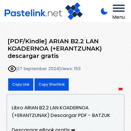
Menu
[PDF/Kindle] ARIAN B2.2 LAN
KOADERNOA (+ERANTZUNAK)
descargar gratis
27 September 2024
Views: 153
Copy Link
Copy Shortlink
Libro ARIAN B2.2 LAN KOADERNOA
(+ERANTZUNAK) Descargar PDF - BATZUK
Descargar eBook gratis ➡