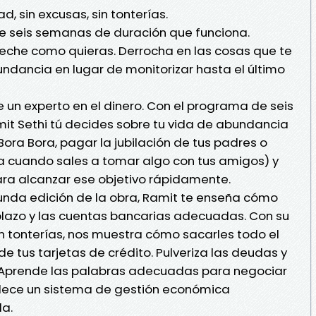
d, sin excusas, sin tonterías.
 seis semanas de duración que funciona.
eche como quieras. Derrocha en las cosas que te
undancia en lugar de monitorizar hasta el último
de un experto en el dinero. Con el programa de seis
t Sethi tú decides sobre tu vida de abundancia
 Bora Bora, pagar la jubilación de tus padres o
 cuando sales a tomar algo con tus amigos) y
ara alcanzar ese objetivo rápidamente.
unda edición de la obra, Ramit te enseña cómo
plazo y las cuentas bancarias adecuadas. Con su
in tonterías, nos muestra cómo sacarles todo el
de tus tarjetas de crédito. Pulveriza las deudas y
. Aprende las palabras adecuadas para negociar
lece un sistema de gestión económica
da.