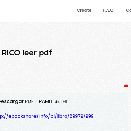
Create
F.A.Q.
C
RICO leer pdf
Descargar PDF - RAMIT SETHI
p://ebooksharez.info/pl/libro/89979/999