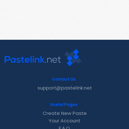
Contact Us
support@pastelink.net
Useful Pages
Create New Paste
Your Account
F.A.Q.