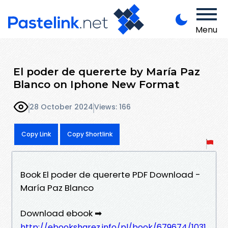
Menu
El poder de quererte by María Paz
Blanco on Iphone New Format
28 October 2024
Views: 166
Copy Link
Copy Shortlink
Book El poder de quererte PDF Download -
María Paz Blanco
Download ebook ➡
http://ebooksharez.info/pl/book/679674/1031