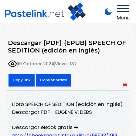
Menu
Descargar [PDF] {EPUB} SPEECH OF
SEDITION (edición en inglés)
10 October 2024
Views: 137
Copy Link
Copy Shortlink
Libro SPEECH OF SEDITION (edición en inglés)
Descargar PDF - EUGENE V. DEBS
Descargar eBook gratis ➡
http://ebooksharez.info/pl/libro/99593/1013