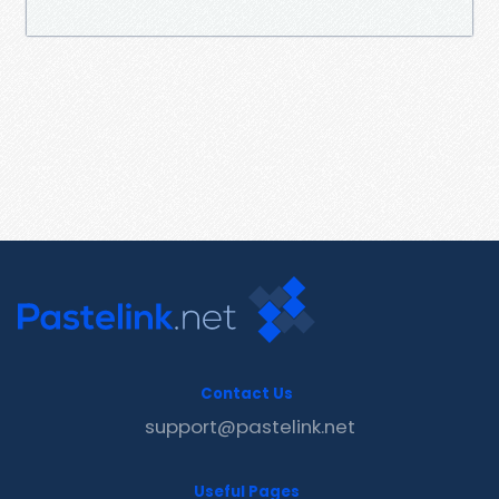
Contact Us
support@pastelink.net
Useful Pages